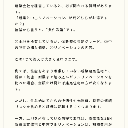
建築会社を経営していると、必ず聞かれる質問がありま
す。
「新築と中古リノベーション、結局どちらがお得です
か？」
結論から言うと、“条件次第”です。
①土地を所有しているか、②新築の性能グレード、③中
古物件の購入価格、④リノベーションの内容。
この4つで答えは大きく変わります。
例えば、性能をあまり考慮していない新築建売住宅と、
断熱・気密・耐震まで踏み込んだフルリノベーションを
比べた場合、金額だけ見れば建売住宅の方が安くなりま
す。
ただし、住み始めてからの快適性や光熱費、将来の修繕
リスクを含めると評価は逆転することもあります。
一方、土地を所有している前提であれば、高性能なZEH
新築注文住宅と中古フルリノベーションは、初期費用が