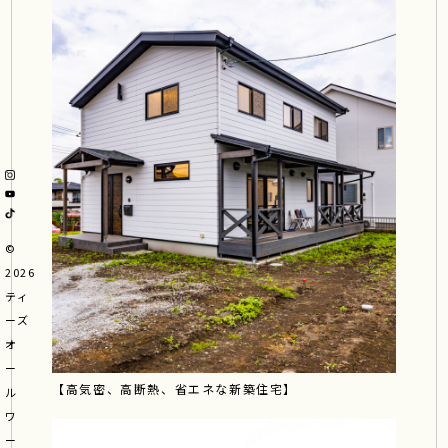
©
2026
ティ
ーズ
オ
ー
【高気密、高断熱、省エネな新築住宅】
ル
ワ
ー